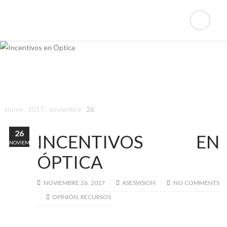
Día: 26 De Noviembre De
2017
Home
2017
noviembre
26
26
INCENTIVOS EN
NOVIEMBRE
ÓPTICA
NOVIEMBRE 26, 2017
ASESVISION
NO COMMENTS
OPINIÓN
,
RECURSOS